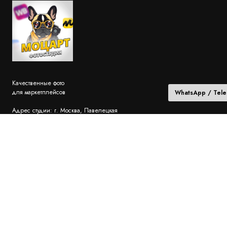
Качественные фото
для маркетплейсов
WhatsApp / Tel
Адрес студии: г. Москва, Павелецкая
набережная д. 2, стр. 3, подъезд 7. Этаж 2,
пом. 205. Деловой квартал "LOFT VILLE"
Пн-пт: 10:00 - 18:00
Для звонков: 8 (931) 009-45-02 (только звонки,
без сообщений)
sales@wb-photo.ru
Для сообщений: