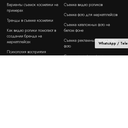
Варианты съемок косметики на
Съемка видео роликов
примерах
Съемка фото для маркетплейсов
Тренды в съемке косметики
Съемка каталожных фото на
Как видео ролики помогают в
белом фоне
создании бренда на
Съемка рекламных, имиджевых
маркетплейсах
WhatsApp / Tel
фото
Психология восприятия
Создание инфографики
видеоконтента
Съемки на выезде
Роль моделей в видео съемке
Подбор моделей
ТОП 10 ошибок в созаднии
видеоконтента
Продакшн "под ключ"
Техническое задание или бриф на
Работа с брендами
съемку
ПРЕДМЕТНОЕ ПОРТФОЛИО
Сумки / рюкзаки