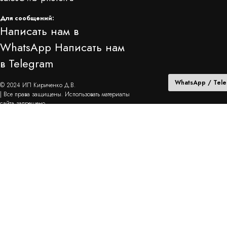
Для сообщений:
Написать нам в
WhatsApp
Написать нам
в Telegram
WhatsApp / Tel
© 2024 ИП Кириченко Д.В.
| Все права защищены. Использовать материалы
сайта запрещено
Политика конфиденциальности
ПОЛЕЗНЫЙ БЛОГ
УСЛУГИ СТУДИИ
Варианты съемок косметики на
Съемка видео роликов
примерах
Съемка фото для маркетплейсов
Тренды в съемке косметики
Съемка каталожных фото на белом
Как видео ролики помогают в
фоне
создании бренда на маркетплейсах