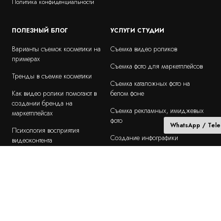
Политика конфиденциальности
ПОЛЕЗНЫЙ БЛОГ
УСЛУГИ СТУДИИ
Варианты съемок косметики на
Съемка видео роликов
примерах
Съемка фото для маркетплейсов
Тренды в съемке косметики
Съемка каталожных фото на
Как видео ролики помогают в
белом фоне
создании бренда на
Съемка рекламных, имиджевых
маркетплейсах
фото
WhatsApp / Tel
Психология восприятия
Создание инфографики
видеоконтента
Съемки на выезде
Роль моделей в видео съемке
Подбор моделей
ТОП 10 ошибок в созаднии
видеоконтента
Продакшн "под ключ"
Техническое задание или бриф на
Работа с брендами
съемку