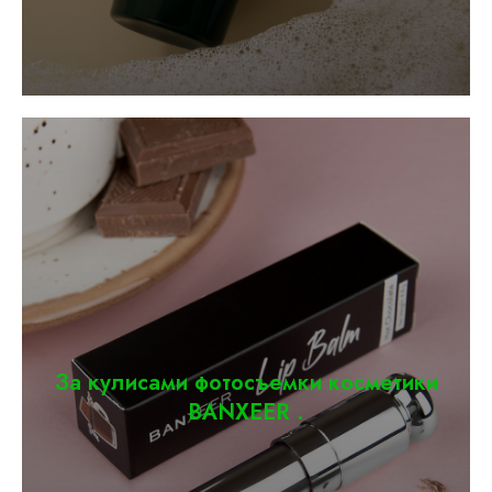
За кулисами фотосъемки косметики
BANXEER .