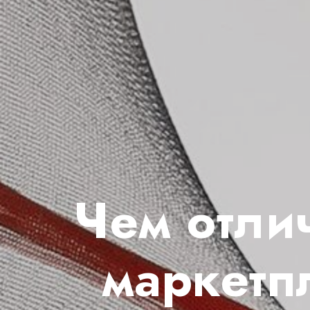
Чем отли
маркетп