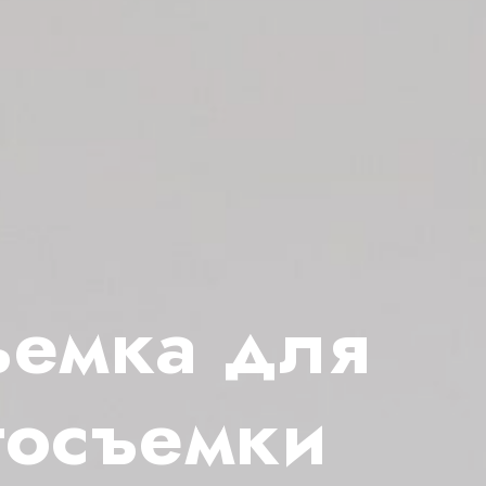
ъемка для
тосъемки